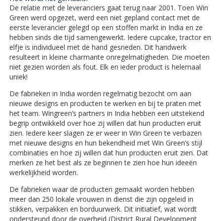
De relatie met de leveranciers gaat terug naar 2001. Toen Win
Green werd opgezet, werd een niet gepland contact met de
eerste leverancier gelegd op een stoffen markt in India en ze
hebben sinds die tijd samengewerkt. Iedere cupcake, tractor en
elfje is individueel met de hand gesneden. Dit handwerk
resulteert in kleine charmante onregelmatigheden. Die moeten
niet gezien worden als fout. Elk en ieder product is helemaal
uniek!
De fabrieken in India worden regelmatig bezocht om aan
nieuwe designs en producten te werken en bij te praten met
het team. Wingreen’s partners in India hebben een uitstekend
begrip ontwikkeld over hoe zij willen dat hun producten eruit
zien. Iedere keer slagen ze er weer in Win Green te verbazen
met nieuwe designs en hun bekendheid met Win Green’s stijl
combinaties en hoe zij willen dat hun producten eruit zien. Dat
merken ze het best als ze beginnen te zien hoe hun ideeën
werkelijkheid worden.
De fabrieken waar de producten gemaakt worden hebben
meer dan 250 lokale vrouwen in dienst die zijn opgeleid in
stikken, verpakken en borduurwerk. Dit initiatief, wat wordt
ondersteund door de overheid (District Rural Development