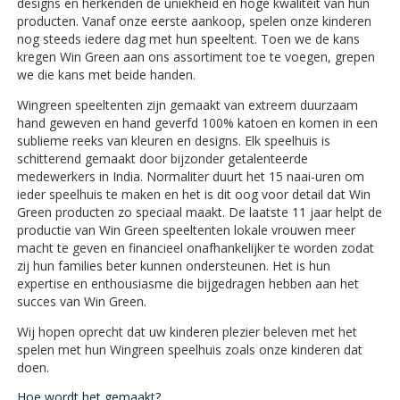
designs en herkenden de uniekheid en hoge kwaliteit van hun
producten. Vanaf onze eerste aankoop, spelen onze kinderen
nog steeds iedere dag met hun speeltent. Toen we de kans
kregen Win Green aan ons assortiment toe te voegen, grepen
we die kans met beide handen.
Wingreen speeltenten zijn gemaakt van extreem duurzaam
hand geweven en hand geverfd 100% katoen en komen in een
sublieme reeks van kleuren en designs. Elk speelhuis is
schitterend gemaakt door bijzonder getalenteerde
medewerkers in India. Normaliter duurt het 15 naai-uren om
ieder speelhuis te maken en het is dit oog voor detail dat Win
Green producten zo speciaal maakt. De laatste 11 jaar helpt de
productie van Win Green speeltenten lokale vrouwen meer
macht te geven en financieel onafhankelijker te worden zodat
zij hun families beter kunnen ondersteunen. Het is hun
expertise en enthousiasme die bijgedragen hebben aan het
succes van Win Green.
Wij hopen oprecht dat uw kinderen plezier beleven met het
spelen met hun Wingreen speelhuis zoals onze kinderen dat
doen.
Hoe wordt het gemaakt?