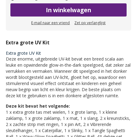
In winkelwagen
E-mail naar een vriend
Zet op verlanglijst
Extra grote UV Kit
Extra grote UV Kit
Deze enorme, uitgebreide UV-kit bevat een breed scala aan
leuke en opwindende glow-in-the-dark speelgoed, dat zeker zal
verrukken en vermaken. Wanneer dit speelgoed in het donker
wordt blootgesteld aan UV-licht, gloeit het op, waardoor een
stimulerend visueel effect ontstaat en kinderen een geheel
nieuw begrip van licht en kleur krijgen. De beste plaats om
deze kit te gebruiken is in een donkere afgesloten ruimte.
Deze kit bevat het volgende:
1 x extra grote tas met wielen, 1 x grote lamp, 1 x kleine
zaklamp, 1 x grote zaklamp, 1 x mat, 1 x slang, 2 x kreunsticks,
2 x zachte strip met ringen, 1 x pin Art, 2 x Vibrerende
sleutelhanger, 1 x Caterpillar, 1 x Slinky, 1 x Tangle Spaghetti
Ball, 1 x Wavy Glow Spaghetti, 1 x Glitter Ball, 43-delige set